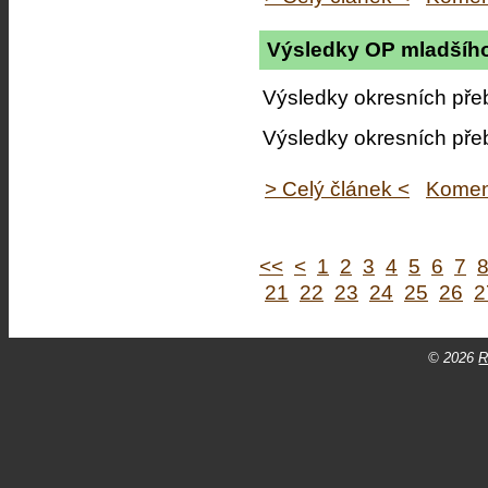
Výsledky OP mladšího
Výsledky okresních pře
Výsledky okresních pře
> Celý článek <
Komen
<<
<
1
2
3
4
5
6
7
21
22
23
24
25
26
2
© 2026
R