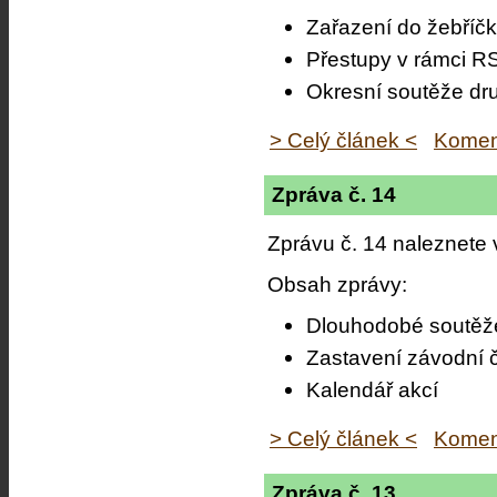
Zařazení do žebříč
Přestupy v rámci 
Okresní soutěže dr
> Celý článek <
Komen
Zpráva č. 14
Zprávu č. 14 naleznete
Obsah zprávy:
Dlouhodobé soutěž
Zastavení závodní č
Kalendář akcí
> Celý článek <
Komen
Zpráva č. 13