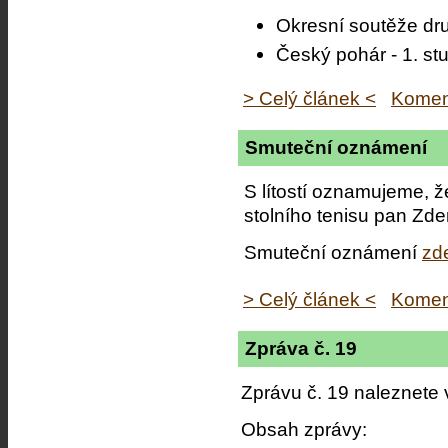
Okresní soutěže dr
Český pohár - 1. st
> Celý článek <
Komen
Smuteční oznámení
S lítostí oznamujeme, ž
stolního tenisu pan Zd
Smuteční oznámení
zd
> Celý článek <
Komen
Zpráva č. 19
Zprávu č. 19 naleznete
Obsah zprávy: