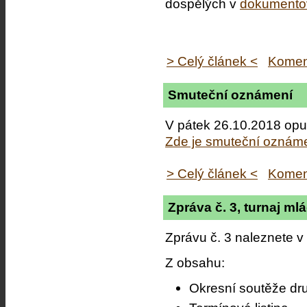
dospělých v
dokumento
> Celý článek <
Komen
Smuteční oznámení
V pátek 26.10.2018 opus
Zde je smuteční oznám
> Celý článek <
Komen
Zpráva č. 3, turnaj ml
Zprávu č. 3 naleznete v
Z obsahu:
Okresní soutěže dr