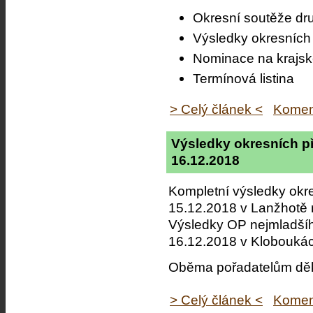
Okresní soutěže dr
Výsledky okresních 
Nominace na krajsk
Termínová listina
> Celý článek <
Komen
Výsledky okresních p
16.12.2018
Kompletní výsledky okre
15.12.2018 v Lanžhotě 
Výsledky OP nejmladšího
16.12.2018 v Klobouká
Oběma pořadatelům děku
> Celý článek <
Komen