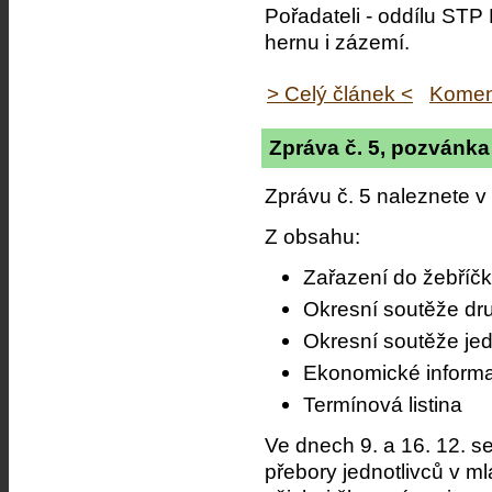
Pořadateli - oddílu STP
hernu i zázemí.
> Celý článek <
Komen
Zpráva č. 5, pozvánka
Zprávu č. 5 naleznete v
Z obsahu:
Zařazení do žebříč
Okresní soutěže dr
Okresní soutěže jed
Ekonomické inform
Termínová listina
Ve dnech 9. a 16. 12. s
přebory jednotlivců v m