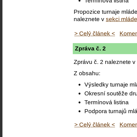
Termínová listina
Propozice turnaje mláde
naleznete v
sekci mlád
> Celý článek <
Komen
Zpráva č. 2
Zprávu č. 2 naleznete v
Z obsahu:
Výsledky turnaje ml
Okresní soutěže dr
Termínová listina
Podpora turnajů ml
> Celý článek <
Komen