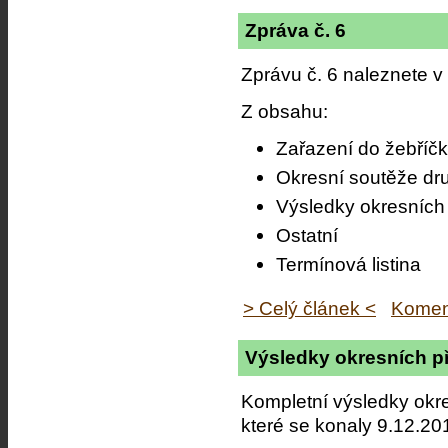
Zpráva č. 6
Zprávu č. 6 naleznete v
Z obsahu:
Zařazení do žebříč
Okresní soutěže dr
Výsledky okresních 
Ostatní
Termínová listina
> Celý článek <
Komen
Výsledky okresních p
Kompletní výsledky okre
které se konaly 9.12.20