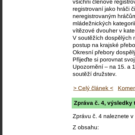
všichni členové registr
registrovaní jako hráči č
neregistrovaným hráčům,
mládežnických kategorií
vítězové dvouher v kateg
V soutěžích dospělých m
postup na krajské přebo
Okresní přebory dospěl
Přijeďte si porovnat svoj
Upozornění – na 15. a 
soutěží družstev.
> Celý článek <
Komen
Zpráva č. 4, výsledky
Zprávu č. 4 naleznete v
Z obsahu: