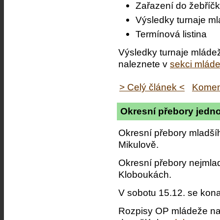
Zařazení do žebříč
Výsledky turnaje m
Termínová listina
Výsledky turnaje mládež
naleznete v
sekci mlád
> Celý článek <
Komen
Okresní přebory jedno
Okresní přebory mladšíh
Mikulově.
Okresní přebory nejmlad
Kloboukách.
V sobotu 15.12. se kona
Rozpisy OP mládeže na