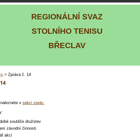
REGIONÁLNÍ SVAZ
STOLNÍHO TENISU
BŘECLAV
ky
> Zpráva č. 14
 14
 naleznete v
sekci zpráv.
y:
dobé soutěže družstev
ení závodní činnosti
ář akcí