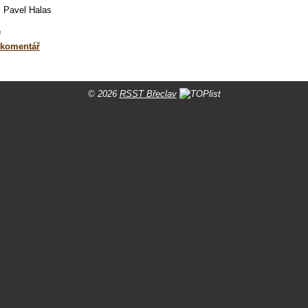
: Pavel Halas
e
 komentář
© 2026
RSST Břeclav