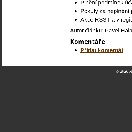
Plnění podmínek úča
Pokuty za neplnění 
Akce RSST a v regi
Autor článku: Pavel Hal
Komentáře
Přidat komentář
© 2026
R