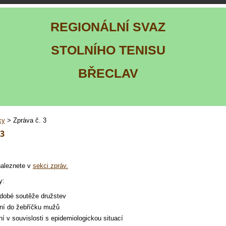
REGIONÁLNÍ SVAZ
STOLNÍHO TENISU
BŘECLAV
ky
> Zpráva č. 3
 3
naleznete v
sekci zpráv.
y:
dobé soutěže družstev
ní do žebříčku mužů
í v souvislosti s epidemiologickou situací