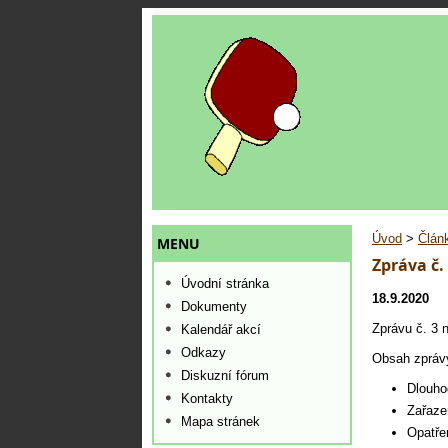
Úvod
>
Člán
MENU
Zpráva č.
Úvodní stránka
18.9.2020
Dokumenty
Zprávu č. 3 
Kalendář akcí
Odkazy
Obsah zpráv
Diskuzní fórum
Dlouho
Kontakty
Zařaze
Mapa stránek
Opatřen