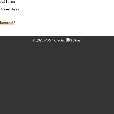
vá listina
: Pavel Halas
e
 komentář
© 2026
RSST Břeclav