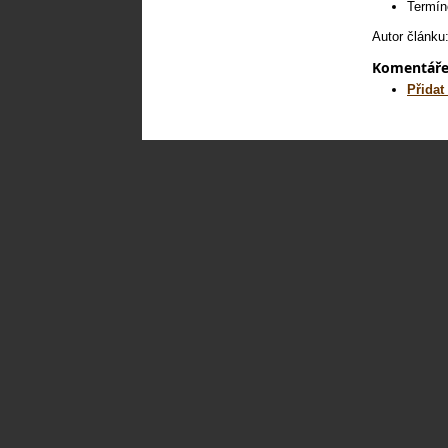
Termíno
Autor článku
Komentář
Přidat