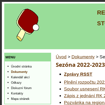
RE
ST
Úvod
>
Dokumenty
> Se
MENU
Sezóna 2022-2023
Úvodní stránka
Dokumenty
Zprávy RSST
Kalendář akcí
Plnění rozpočtu 202
Odkazy
Diskuzní fórum
Soubor usnesení RK
Kontakty
Zápis z jednání RK 
Mapa stránek
Pozvánka na regioná