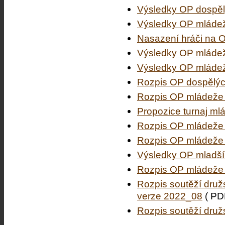
Výsledky OP dospě
Výsledky OP mládež
Nasazení hráči na 
Výsledky OP mládeže
Výsledky OP mládeže
Rozpis OP dospělý
Rozpis OP mládeže 
Propozice turnaj ml
Rozpis OP mládeže 
Rozpis OP mládeže 
Výsledky OP mladší
Rozpis OP mládeže 
Rozpis soutěží druž
verze 2022_08
( PD
Rozpis soutěží druž